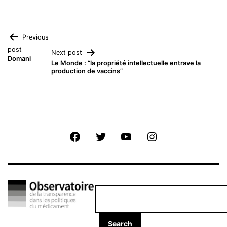
Navigation
Previous
post
Next post
Domani
de
Le Monde : “la propriété intellectuelle entrave la
production de vaccins”
l’article
Facebook
Twitter
Youtube
Instagram