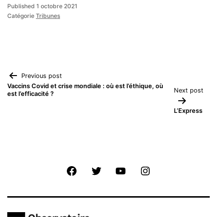
Published
1 octobre 2021
Catégorie
Tribunes
Navigation
Previous post
Vaccins Covid et crise mondiale : où est l’éthique, où
Next post
est l’efficacité ?
de
L’Express
l’article
Facebook
Twitter
Youtube
Instagram