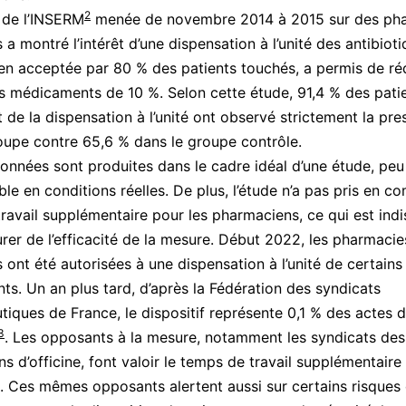
2
 de l’INSERM
menée de novembre 2014 à 2015 sur des ph
 a montré l’intérêt d’une dispensation à l’unité des antibiot
en acceptée par 80 % des patients touchés, a permis de réd
 médicaments de 10 %. Selon cette étude, 91,4 % des pati
t de la dispensation à l’unité ont observé strictement la pre
oupe contre 65,6 % dans le groupe contrôle.
onnées sont produites dans le cadre idéal d’une étude, peu
le en conditions réelles. De plus, l’étude n’a pas pris en c
ravail supplémentaire pour les pharmaciens, ce qui est ind
urer de l’efficacité de la mesure. Début 2022, les pharmacie
s ont été autorisées à une dispensation à l’unité de certains
s. Un an plus tard, d’après la Fédération des syndicats
iques de France, le dispositif représente 0,1 % des actes 
3
. Les opposants à la mesure, notamment les syndicats des
s d’officine, font valoir le temps de travail supplémentaire
. Ces mêmes opposants alertent aussi sur certains risques q