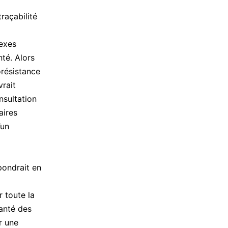
raçabilité
lexes
té. Alors
orésistance
rait
nsultation
aires
’un
pondrait en
r toute la
santé des
r une