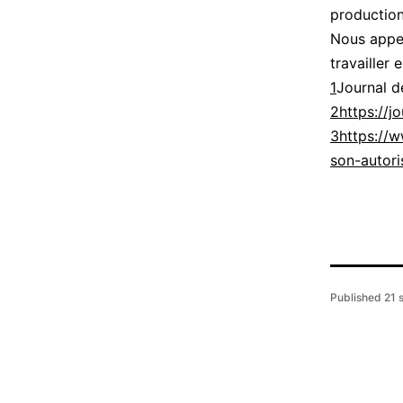
production
Nous appel
travailler
1
Journal d
2
https://j
3
https://
son-autori
Published
21 