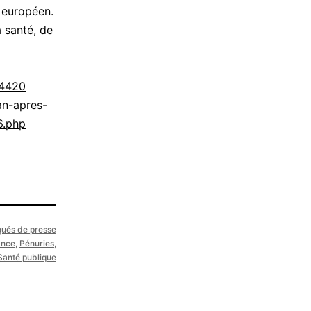
 européen.
 santé, de
84420
an-apres-
6.php
ués de presse
ance
,
Pénuries
,
Santé publique