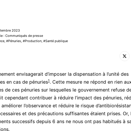
eptembre 2023
rie : Communiqués de presse
nce
,
Pénuries
,
Production
,
Santé publique
ement envisagerait d’imposer la dispensation à l’unité des
1
ues en cas de pénuries
. Cette mesure ne répond en rien au
les de ces pénuries sur lesquelles le gouvernement refuse de 
ait cependant contribuer à réduire l’impact des pénuries, réd
 améliorer l’observance et réduire le risque d’antibiorésistan
essaires et des précautions suffisantes étaient prises. Or, 
nts successifs depuis 6 ans ne nous ont pas habitués à sa
ions.