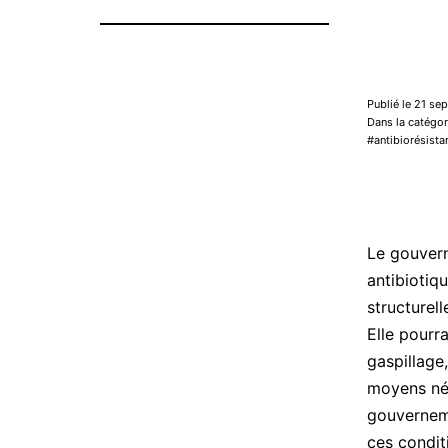
Publié le 21 s
Dans la catégo
antibiorésista
Le gouvern
antibiotiq
structurel
Elle pourr
gaspillage,
moyens néc
gouverneme
ces condit