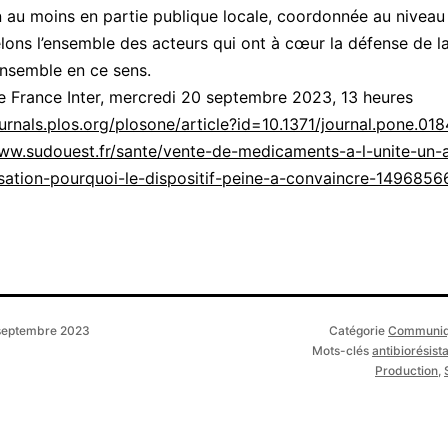
 au moins en partie publique locale, coordonnée au niveau
ons l’ensemble des acteurs qui ont à cœur la défense de la
 ensemble en ce sens.
e France Inter, mercredi 20 septembre 2023, 13 heures
ournals.plos.org/plosone/article?id=10.1371/journal.pone.01
www.sudouest.fr/sante/vente-de-medicaments-a-l-unite-un-
sation-pourquoi-le-dispositif-peine-a-convaincre-1496856
septembre 2023
Catégorie
Communiq
Mots-clés
antibiorésist
Production
,