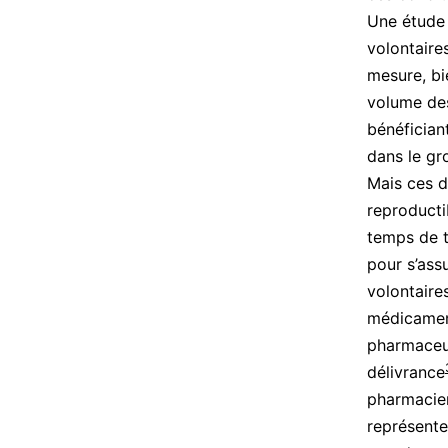
Une étude
volontaires
mesure, bi
volume des
bénéfician
dans le gr
Mais ces d
reproductib
temps de t
pour s’ass
volontaire
médicament
pharmaceut
délivrance
pharmacien
représente