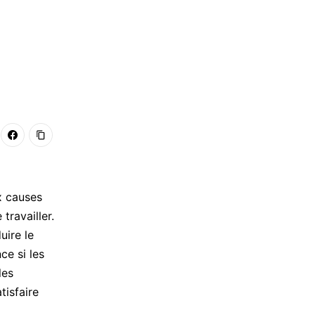
x causes
travailler.
uire le
ce si les
les
tisfaire