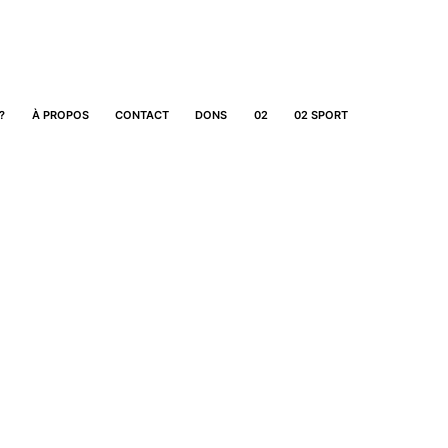
?
À PROPOS
CONTACT
DONS
02
02 SPORT