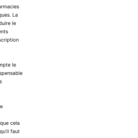
armacies
iques. La
uire le
ents
scription
ompte le
ispensable
s
de
 que cela
u’il faut