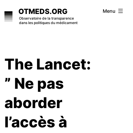
Skip
OTMEDS.ORG
Menu
to
Observatoire de la transparence
dans les politiques du médicament
content
The Lancet:
” Ne pas
aborder
l’accès à