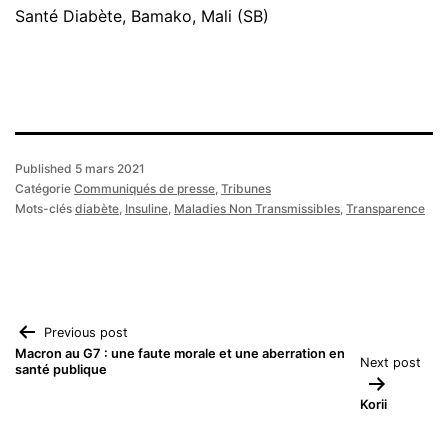
Santé Diabète, Bamako, Mali (SB)
Published
5 mars 2021
Catégorie
Communiqués de presse
,
Tribunes
Mots-clés
diabète
,
Insuline
,
Maladies Non Transmissibles
,
Transparence
Navigation
Previous post
Macron au G7 : une faute morale et une aberration en
Next post
santé publique
de
Korii
l’article