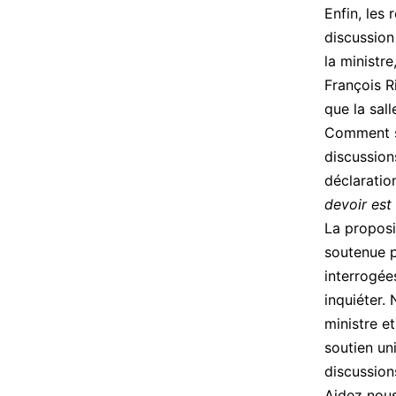
Enfin, les
discussion 
la ministr
François R
que la sal
Comment s’
discussion
déclaratio
devoir est
La proposi
soutenue p
interrogée
inquiéter.
ministre e
soutien un
discussion
Aidez nous