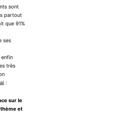
nts sont
s partout
it que 91%
e ses
 enfin
es très
on
ai
:
ce sur le
e thème et