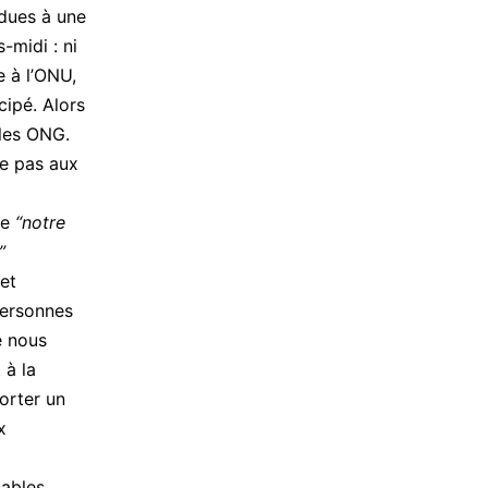
ndues à une
-midi : ni
e à l’ONU,
cipé. Alors
 les ONG.
pe pas aux
ue
“notre
”
 et
personnes
e nous
 à la
orter un
x
sables