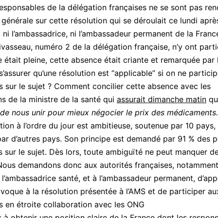
 responsables de la délégation françaises ne se sont pas re
générale sur cette résolution qui se déroulait ce lundi après
e, ni l’ambassadrice, ni l’ambassadeur permanent de la Franc
ivasseau, numéro 2 de la délégation française, n’y ont parti
le était pleine, cette absence était criante et remarquée par
assurer qu’une résolution est “applicable” si on ne partici
s sur le sujet ? Comment concilier cette absence avec les
ns de la ministre de la santé qui
assurait dimanche matin
q
 de nous unir pour mieux négocier le prix des médicaments.
tion à l’ordre du jour est ambitieuse, soutenue par 10 pays,
ar d’autres pays. Son principe est demandé par 91 % des 
s sur le sujet. Dès lors, toute ambiguïté ne peut manquer d
 Nous demandons donc aux autorités françaises, notamment
t l’ambassadrice santé, et à l’ambassadeur permanent, d’app
ivoque à la résolution présentée à l’AMS et de participer au
s en étroite collaboration avec les ONG
 à obtenir une position claire de la France dont les respon