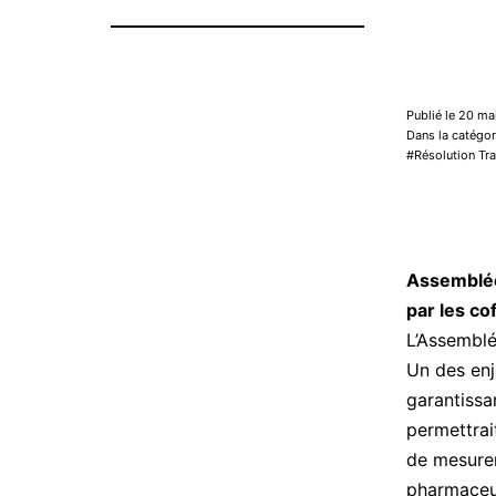
Publié le 20 ma
Dans la catégo
Résolution Tr
Assemblée
par les co
L’Assemblé
Un des enj
garantissa
permettrai
de mesurer
pharmaceut