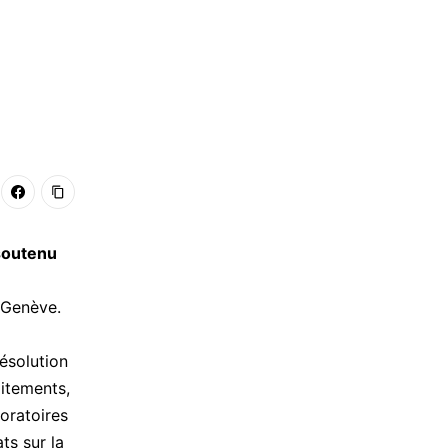
soutenu
 Genève.
ésolution
aitements,
oratoires
ts sur la