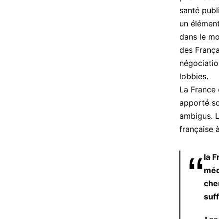
santé publ
un élément
dans le m
des França
négociatio
lobbies.
La France 
apporté so
ambigus. L
française 
la 
méd
cher
suf