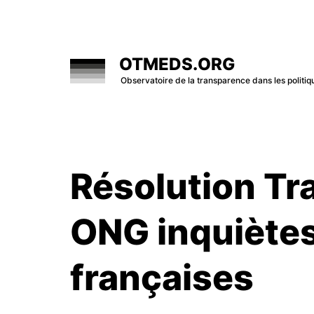
Skip
to
content
OTMEDS.ORG
Observatoire de la transparence dans les polit
Résolution Tr
ONG inquiète
françaises