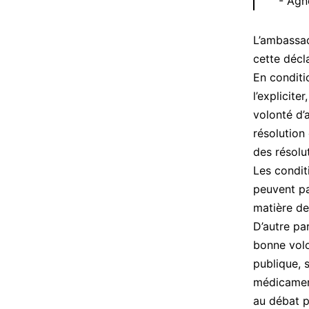
Agn
L’ambassa
cette décl
En conditio
l’explicite
volonté d’
résolution
des résolu
Les condit
peuvent pa
matière de
D’autre par
bonne volo
publique, 
médicament
au débat pu