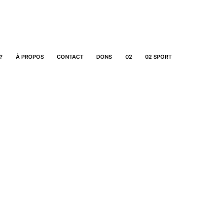
?
À PROPOS
CONTACT
DONS
02
02 SPORT