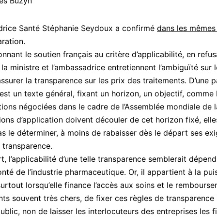
ès Buzyn
drice Santé Stéphanie Seydoux a confirmé
dans les mêmes
aration.
nnant le soutien français au critère d’applicabilité, en refu
r, la ministre et l’ambassadrice entretiennent l’ambiguïté sur 
assurer la transparence sur les prix des traitements. D’une p
 est un texte général, fixant un horizon, un objectif, comme
tions négociées dans le cadre de l’Assemblée mondiale de l
ions d’application doivent découler de cet horizon fixé, elle
s le déterminer, à moins de rabaisser dès le départ ses ex
 transparence.
t, l’applicabilité d’une telle transparence semblerait dépend
nté de l’industrie pharmaceutique. Or, il appartient à la pu
surtout lorsqu’elle finance l’accès aux soins et le rembours
s souvent très chers, de fixer ces règles de transparence
blic, non de laisser les interlocuteurs des entreprises les fi