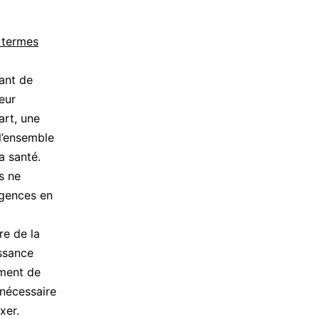
 termes
sant de
leur
art, une
 l’ensemble
a santé.
s ne
igences en
re de la
issance
ement de
 nécessaire
xer.