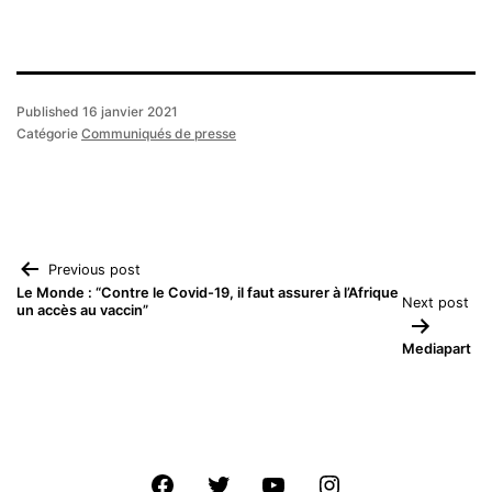
Published
16 janvier 2021
Catégorie
Communiqués de presse
Navigation
Previous post
Le Monde : “Contre le Covid-19, il faut assurer à l’Afrique
Next post
un accès au vaccin”
de
Mediapart
l’article
Facebook
Twitter
Youtube
Instagram