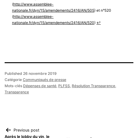
(
http://www.assemblee-
nationale.fr/dyn/15/amendements/2416/AN/505
) et n°520
(
http://www.assemblee-
nationale.fr/dyn/15/amendements/2416/AN/520
)
↩︎
Published
26 novembre 2019
Catégorie
Communiqués de presse
Mots-clés
Dépenses de santé
,
PLFSS
,
Résolution Transparence
,
Transparence
Navigation
Previous post
Après le lobby du vin, le