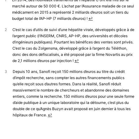
marché autour de 50 000 €. L’achat par l’Assurance maladie de ce seul
médicament en 2015 a représenté 2 milliards d’euros soit un tiers du
budget total de l’AP-HP (7 milliards d’euros) !
↩︎
2
C’est le cas d’utils de suivi d’une hépatite virale, développés grâce à de
l’argent public (l’INSERM, CNRS, AP-HP, des universités et d’écoles
d’ingénieurs publiques). Pourtant les bénéfices des ventes sont privés.
C’est le cas du Zolgensma, développé grâce à l’argent du Téléthon,
donc des dons défiscalisés, a été proposé par la firme Novartis au prix
de 2,1 millions d’euros par injection !
↩︎
3
Depuis 10 ans, Sanofi reçoit 150 millions d’euros au titre du crédit
d’impôt recherche, sans compter les autres financements publics
qu’elle reçoit sous d’autres formes. Dans la réalité, Sanofi réduit
massivement le nombre de chercheurs et abandonne des domaines
entiers, comme la recherche. 150 millions d’euros pour une seule forme
d’aide publique à un unique laboratoire qui la détourne, c’est plus du
double de ce qu’Agnès Buzyn avait proposé en juin dernier à tous les
hôpitaux de France.
↩︎