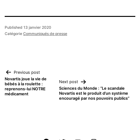
Published
13 janvier 2020
Catégorie
Communiqués de presse
Navigation
Previous post
Novartis joue la vie de
Next post
bébés à la roulette :
de
Sciences du Monde : “Le scandale
reprenons-lui NOTRE
Novartis est le produit d’un système
médicament
encouragé par nos pouvoirs publics”
l’article