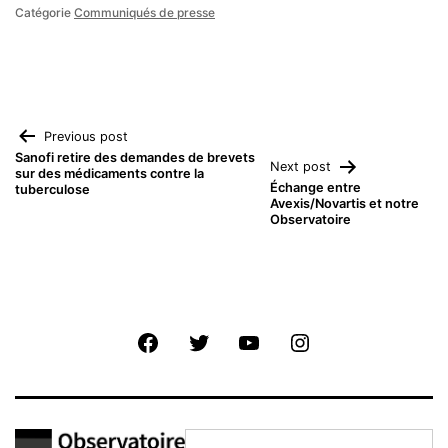
Catégorie
Communiqués de presse
Navigation
Previous post
Sanofi retire des demandes de brevets
Next post
sur des médicaments contre la
de
Échange entre
tuberculose
Avexis/Novartis et notre
Observatoire
l’article
Facebook
Twitter
Youtube
Instagram