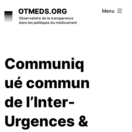
Skip
OTMEDS.ORG
Menu
to
Observatoire de la transparence
dans les politiques du médicament
content
Communiq
ué commun
de l’Inter-
Urgences &