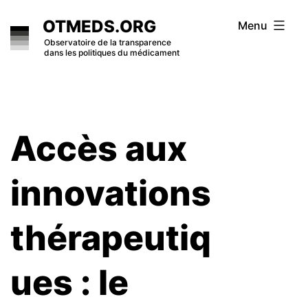
Skip
OTMEDS.ORG
Menu
to
Observatoire de la transparence
dans les politiques du médicament
content
Accès aux
innovations
thérapeutiq
ues : le