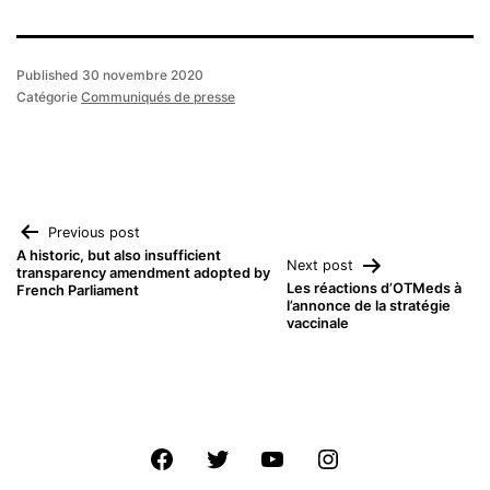
Published
30 novembre 2020
Catégorie
Communiqués de presse
Navigation
Previous post
A historic, but also insufficient
Next post
transparency amendment adopted by
de
Les réactions d’OTMeds à
French Parliament
l’annonce de la stratégie
vaccinale
l’article
Facebook
Twitter
Youtube
Instagram