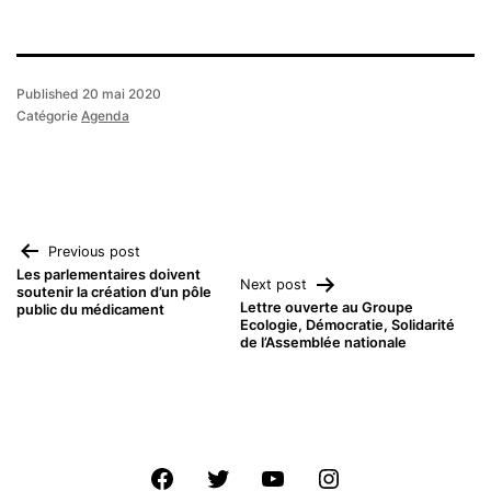
Published
20 mai 2020
Catégorie
Agenda
Navigation
Previous post
Les parlementaires doivent
Next post
soutenir la création d’un pôle
de
Lettre ouverte au Groupe
public du médicament
Ecologie, Démocratie, Solidarité
de l’Assemblée nationale
l’article
Facebook
Twitter
Youtube
Instagram