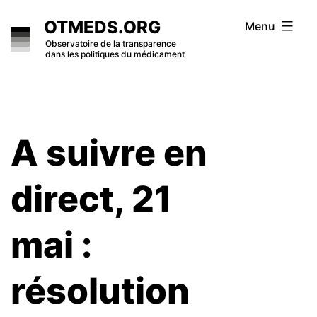
Skip
OTMEDS.ORG
Menu
to
Observatoire de la transparence
dans les politiques du médicament
content
A suivre en
direct, 21
mai :
résolution